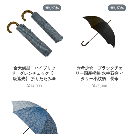
格
売り切れ
売り切れ
全天候型 ハイブリッ
☆希少☆ ブラックチェ
ド グレンチェック【一
リー国産樫棒 水牛石突 イ
級遮光】 折りたたみ傘
タリー小紋柄 長傘
¥14,000
¥48,000
価
価
格
格