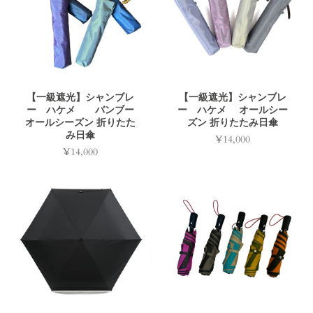
【一級遮光】シャンブレ
【一級遮光】シャンブレ
ー ハケメ バンブー
ー ハケメ オールシー
オールシーズン 折りたた
ズン 折りたたみ日傘
み日傘
¥14,000
価
¥14,000
価
格
格