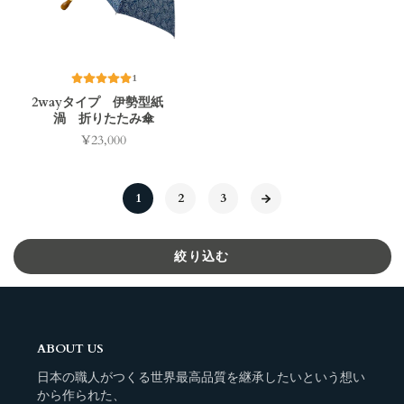
1
2wayタイプ 伊勢型紙
渦 折りたたみ傘
¥23,000
価
格
1
2
3
絞り込む
ABOUT US
日本の職人がつくる世界最高品質を継承したいという想い
から作られた、