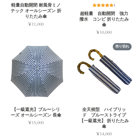
軽量自動開閉 耐風骨ミノ
1
テック オールシーズン 折
超軽量 自動開閉 強力
りたたみ傘
撥水 コンビ 折りたたみ
¥11,000
傘
価
格
¥10,000
価
格
売り切れ
【一級遮光】ブルーシリ
全天候型 ハイブリッ
ーズ オールシーズン 長傘
ド ブルーストライプ
【一級遮光】 折りたたみ
¥15,000
価
傘
格
¥14,000
価