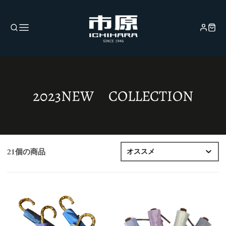
コ
2023NEW COLLECTION
レ
ク
シ
21個の商品
ョ
ン: