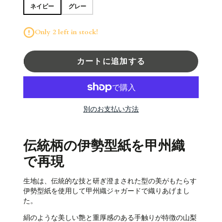
ネイビー
グレー
Only 2 left in stock!
カートに追加する
別のお支払い方法
伝統柄の伊勢型紙を甲州織
で再現
生地は、伝統的な技と研ぎ澄まされた型の美がもたらす
伊勢型紙を使用して甲州織ジャガードで織りあげまし
た。
絹のような美しい艶と重厚感のある手触りが特徴の山梨