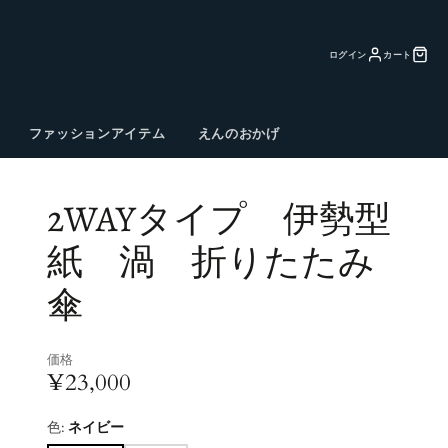
ログイン
カート
ファッションアイテム
えんのおかげ
2WAYタイプ 伊勢型
紙 渦 折りたたみ
傘
価格
¥23,000
色:
ネイビー