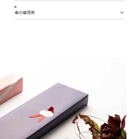
シ
い
ツ
い
ピ
い
ェ
ウ
イ
ウ
ン
ウ
傘の修理券
ア
ィ
ー
ィ
す
ィ
す
ン
ト
ン
る
ン
る
ド
す
ド
ド
ウ
る
ウ
ウ
で
で
で
開
開
開
き
き
き
ま
ま
ま
す。
す。
す。