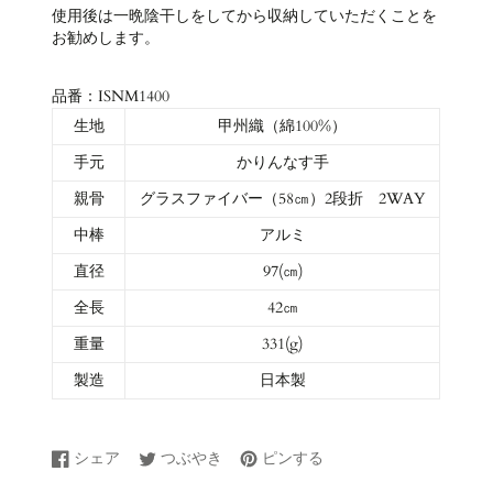
使用後は一晩陰干しをしてから収納していただくことを
お勧めします。
品番：ISNM1400
生地
甲州織（綿100%）
手元
かりんなす手
親骨
グラスファイバー（58㎝）
2段折 2WAY
中棒
アルミ
直径
97(㎝)
全長
42㎝
重量
331(g)
製造
日本製
シェア
つぶやき
ピンする
Facebook
新
Twitter
新
Pinterest
新
で
し
に
し
で
し