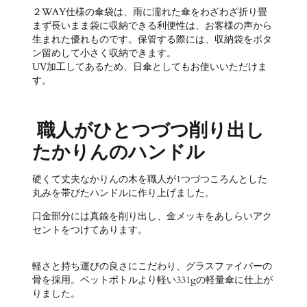
２WAY仕様の傘袋は、雨に濡れた傘をわざわざ折り畳
まず長いまま袋に収納できる利便性は、お客様の声から
生まれた優れものです。保管する際には、収納袋をボタ
ン留めして小さく収納できます。
UV加工してあるため、日傘としてもお使いいただけま
す。
職人がひとつづつ削り出し
たかりんのハンドル
硬くて丈夫なかりんの木を職人が1つづつころんとした
丸みを帯びたハンドルに作り上げました。
口金部分には真鍮を削り出し、金メッキをあしらいアク
セントをつけてあります。
軽さと持ち運びの良さにこだわり、グラスファイバーの
骨を採用。ペットボトルより軽い331gの軽量傘に仕上が
りました。