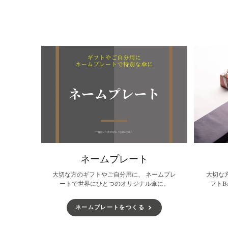
ウ
る
ウ
ウ
で
で
で
開
開
開
き
き
き
ま
ま
ま
す。
す。
す。
ネームプレート
大切な方のギフトやご自分用に、 ネームプレ
大切な
ートで世界にひとつのオリジナル傘に。
フトB
ネームプレートをつくる