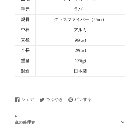
手元
ラバー
親骨
グラスファイバー（55㎝）
中棒
アルミ
直径
96(㎝)
全長
29(㎝)
重量
290(g)
製造
日本製
シェア
つぶやき
ピンする
Facebook
新
Twitter
新
Pinterest
新
で
し
に
し
で
し
シ
い
ツ
い
ピ
い
ェ
ウ
イ
ウ
ン
ウ
傘の修理券
ア
ィ
ー
ィ
す
ィ
す
ン
ト
ン
る
ン
る
ド
す
ド
ド