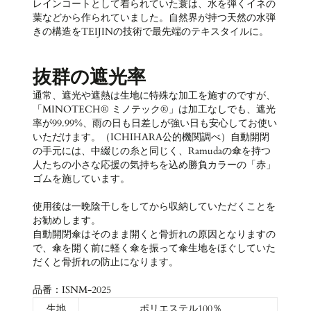
レインコートとして着られていた蓑は、水を弾くイネの
葉などから作られていました。自然界が持つ天然の水弾
きの構造をTEIJINの技術で最先端のテキスタイルに。
抜群の遮光率
通常、遮光や遮熱は生地に特殊な加工を施すのですが、
「
MINOTECH® ミノテック®」は加工なしでも、遮光
率が99.99%、雨の日も日差しが強い日も安心してお使い
いただけます。（ICHIHARA公的機関調べ）
自動開閉
の手元には、中綴じの糸と同じく、Ramudaの傘を持つ
人たちの小さな応援の気持ちを込め勝負カラーの「赤」
ゴムを施しています。
使用後は一晩陰干しをしてから収納していただくことを
お勧めします。
自動開閉傘はそのまま開くと骨折れの原因となりますの
で、傘を開く前に軽く傘を振って傘生地をほぐしていた
だくと骨折れの防止になります。
品番：ISNM-2025
生地
ポリエステル100％