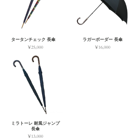
タータンチェック 長傘
ラガーボーダー 長傘
¥25,000
¥16,000
価
価
格
格
ミラトーレ 耐風ジャンプ
長傘
¥13,000
価