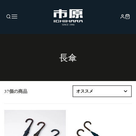
コ
長傘
レ
ク
シ
37個の商品
ョ
ン: