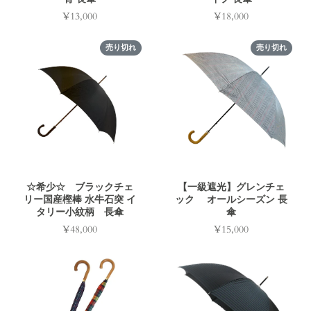
¥13,000
¥18,000
価
価
格
格
売り切れ
売り切れ
☆希少☆ ブラックチェ
【一級遮光】グレンチェ
リー国産樫棒 水牛石突 イ
ック オールシーズン 長
タリー小紋柄 長傘
傘
¥48,000
¥15,000
価
価
格
格