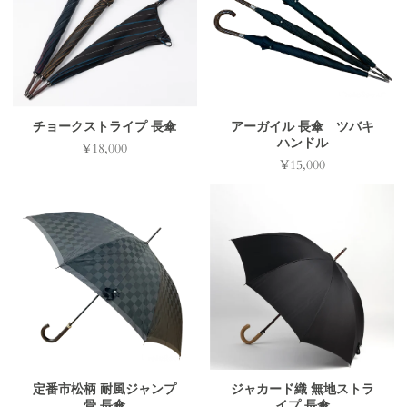
チョークストライプ 長傘
アーガイル 長傘 ツバキ
ハンドル
¥18,000
価
¥15,000
価
格
格
定番市松柄 耐風ジャンプ
ジャカード織 無地ストラ
骨 長傘
イプ 長傘