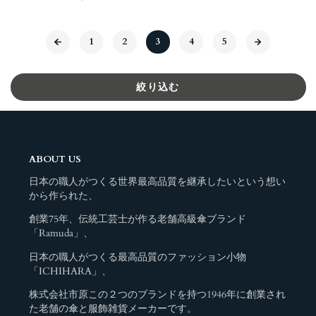
格
1
2
3
4
5
絞り込む
ABOUT US
日本の職人がつくる世界最高品質を継承したいという想い
から作られた、
創業75年、伝統工芸士が作る老舗高級傘ブランド
「Ramuda」、
日本の職人がつくる最高品質のファッション小物
「ICHIHARA」、
株式会社市原この２つのブランドを持つ1946年に創業され
た老舗の傘と服飾雑貨メーカーです。