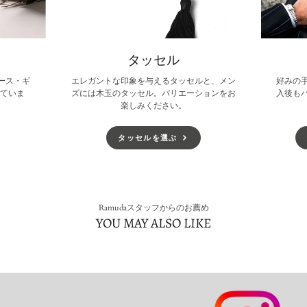
タッセル
ース・ギ
エレガントな印象を与えるタッセルと、メン
好みの
していま
ズには木玉のタッセル。バリエーションをお
入後も
楽しみください。
タッセルを選ぶ
Ramudaスタッフからのお薦め
YOU MAY ALSO LIKE