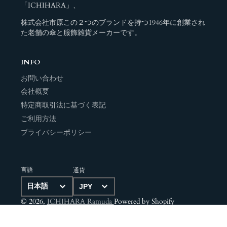
「ICHIHARA」、
株式会社市原この２つのブランドを持つ1946年に創業され
た老舗の傘と服飾雑貨メーカーです。
INFO
お問い合わせ
会社概要
特定商取引法に基づく表記
ご利用方法
プライバシーポリシー
言語
通貨
© 2026,
ICHIHARA Ramuda
Powered by Shopify
決
済