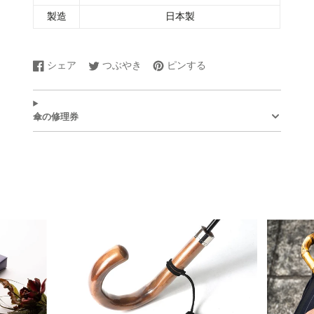
製造
日本製
シェア
つぶやき
ピンする
Facebook
新
Twitter
新
Pinterest
新
で
し
に
し
で
し
シ
い
ツ
い
ピ
い
ェ
ウ
イ
ウ
ン
ウ
傘の修理券
ア
ィ
ー
ィ
す
ィ
す
ン
ト
ン
る
ン
る
ド
す
ド
ド
ウ
る
ウ
ウ
で
で
で
開
開
開
き
き
き
ま
ま
ま
す。
す。
す。