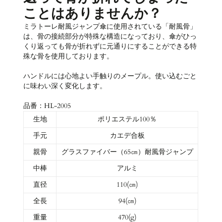
ことはありませんか？
ミラトーレ耐風ジャンプ傘に使用されている「耐風骨」
は、骨の接続部分が特殊な構造になっており、傘がひっ
くり返っても骨が折れずに元通りにすることができる特
殊な骨を使用しております。
ハンドルには心地よい手触りのメープル。使い込むごと
に味わい深く変化します。
品番：HL-2005
生地
ポリエステル100％
手元
カエデ合板
親骨
グラスファイバー（65㎝）耐風骨ジャンプ
中棒
アルミ
直径
110(㎝)
全長
94(㎝)
重量
470(g)