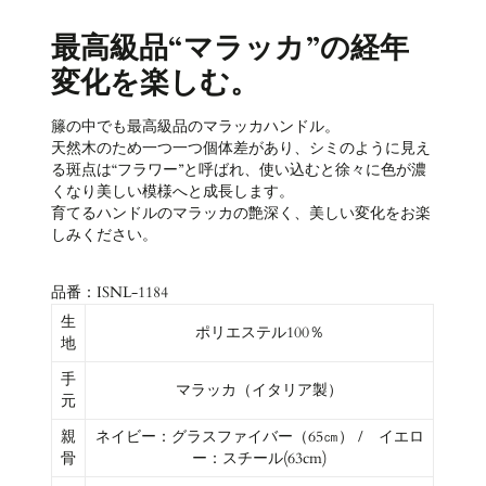
最高級品“マラッカ”の経年
変化を楽しむ。
籐の中でも最高級品のマラッカハンドル。
天然木のため一つ一つ個体差があり、シミのように見え
る斑点は“フラワー”と呼ばれ、使い込むと徐々に色が濃
くなり美しい模様へと成長します。
育てるハンドルのマラッカの艶深く、美しい変化をお楽
しみください。
品番：ISNL-1184
生
ポリエステル100％
地
手
マラッカ（イタリア製）
元
親
ネイビー：グラスファイバー（65㎝） / イエロ
骨
ー：スチール(63cm)