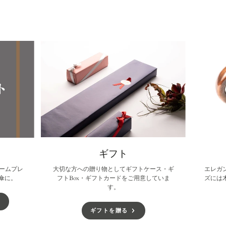
ウ
る
ウ
ウ
で
で
で
開
開
開
き
き
き
ま
ま
ま
す。
す。
す。
ギフト
ームプレ
大切な方への贈り物としてギフトケース・ギ
エレガ
傘に。
フトBox・ギフトカードをご用意していま
ズには
す。
ギフトを贈る