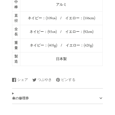
中
アルミ
棒
直
ネイビー：(109㎝) / イエロー：(106cm)
径
全
ネイビー：(93㎝) / イエロー：(92cm)
長
重
ネイビー：(405g) / イエロー：(420g)
量
製
日本製
造
シェア
つぶやき
ピンする
Facebook
新
Twitter
新
Pinterest
新
で
し
に
し
で
し
シ
い
ツ
い
ピ
い
ェ
ウ
イ
ウ
ン
ウ
傘の修理券
ア
ィ
ー
ィ
す
ィ
す
ン
ト
ン
る
ン
る
ド
す
ド
ド