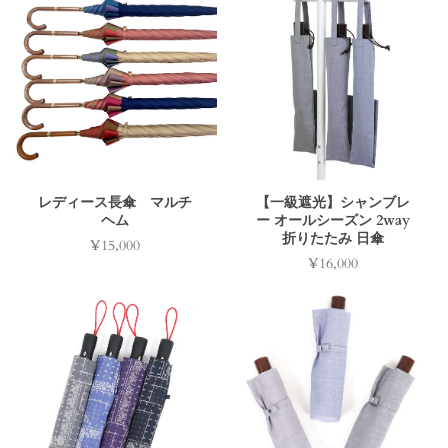
レディース長傘 マルチ
【一級遮光】シャンブレ
ヘム
ー オールシーズン 2way
折りたたみ 日傘
¥15,000
価
¥16,000
価
格
格