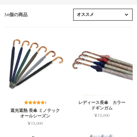
36個の商品
レディース長傘 カラー
1
ドギンガム
遮光遮熱 長傘 ミノテック
¥15,000
オールシーズン
価
格
¥15,000
価
格