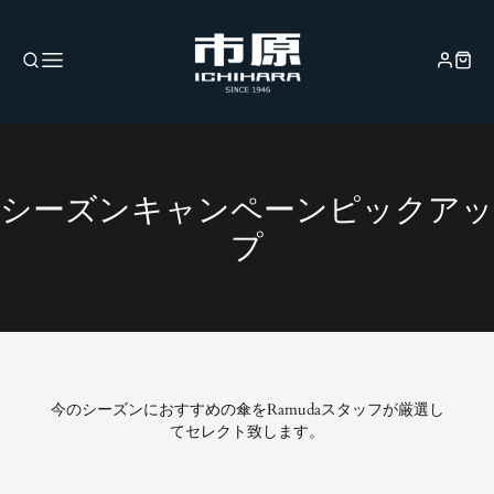
コ
シーズンキャンペーンピックアッ
レ
プ
ク
シ
ョ
ン:
今のシーズンにおすすめの傘をRamudaスタッフが厳選し
てセレクト致します。