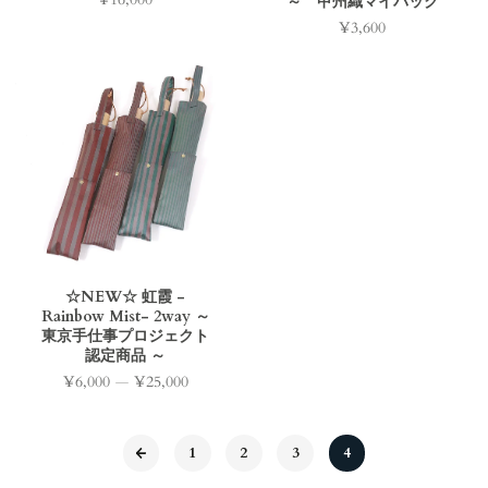
～ 甲州織マイバック
価
格
¥3,600
価
格
☆NEW☆ 虹霞 -
Rainbow Mist- 2way ～
東京手仕事プロジェクト
認定商品 ～
¥6,000
—
¥25,000
価
格
1
2
3
4