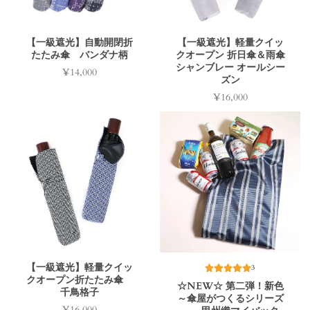
【一級遮光】自動開閉折
【一級遮光】軽量クイッ
たたみ傘 バンダナ柄
クオープン 折日傘＆雨傘
シャンブレー オールシー
¥14,000
価
ズン
格
¥16,000
価
格
【一級遮光】軽量クイッ
3
クオープン折たたみ傘
☆NEW☆ 第二弾！新色
千鳥格子
～傘屋がつくるシリーズ
¥16,000