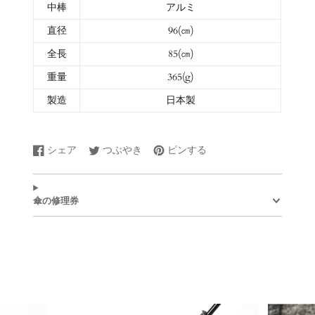
中棒
アルミ
直径
96(㎝)
全長
85(㎝)
重量
365(g)
製造
日本製
シェア
つぶやき
ピンする
Facebook
新
Twitter
新
Pinterest
新
で
し
に
し
で
し
シ
い
ツ
い
ピ
い
ェ
ウ
イ
ウ
ン
ウ
傘の修理券
ア
ィ
ー
ィ
す
ィ
す
ン
ト
ン
る
ン
る
ド
す
ド
ド
ウ
る
ウ
ウ
で
で
で
開
開
開
き
き
き
ま
ま
ま