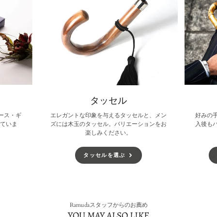
す。
す。
す。
タッセル
ース・ギ
エレガントな印象を与えるタッセルと、メン
好みの
していま
ズには木玉のタッセル。バリエーションをお
入後も
楽しみください。
タッセルを選ぶ
Ramudaスタッフからのお薦め
YOU MAY ALSO LIKE