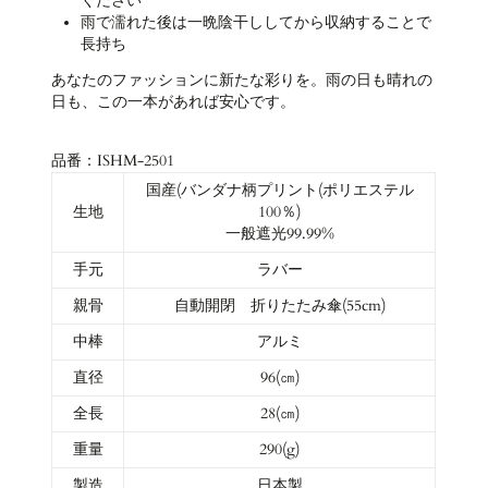
ください
雨で濡れた後は一晩陰干ししてから収納することで
長持ち
あなたのファッションに新たな彩りを。雨の日も晴れの
日も、この一本があれば安心です。
品番：ISHM-2501
国産(バンダナ柄プリント(ポリエステル
生地
100％)
一般遮光99.99%
手元
ラバー
親骨
自動開閉 折りたたみ傘(55cm)
中棒
アルミ
直径
96(㎝)
全長
28(㎝)
重量
290(g)
製造
日本製