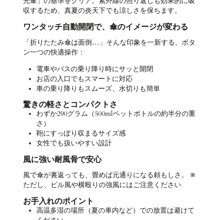
光傘」の基準をクリア。紫外線の照り返しも効果的に吸
収するため、真夏の炎天下でも涼しさを保ちます。
ワンタッチ自動開閉で、傘のイメージが変わる
「折りたたみ傘は面倒…」そんな印象を一新する、ボタ
ン一つの快適操作：
電車やバスの乗り降り時にサッと開閉
お店の入口でもスマートに対応
車の乗り降りもスムーズ、水切りも簡単
驚きの軽さとコンパクトさ
わずか290グラム（500mlペットボトルの約半分の重
さ）
鞄にすっぽり収まるサイズ感
女性でも扱いやすい設計
風に強い耐風骨で安心
風で傘が裏返っても、畳めば元通りになる頼もしさ。 ※
ただし、ビル風や横殴りの強風にはご注意ください
お手入れのポイント
高温多湿の場所（夏の車内など）での放置は避けて