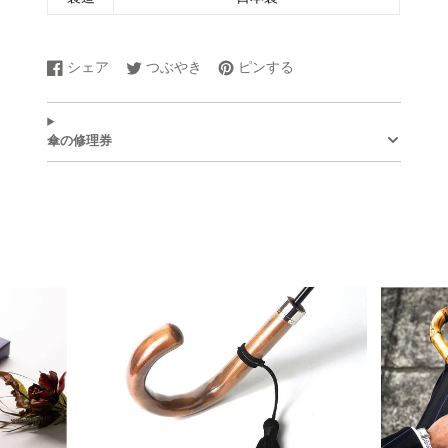
シェア
つぶやき
ピンする
Facebook
新
Twitter
新
Pinterest
新
で
し
に
し
で
し
シ
い
ツ
い
ピ
い
ェ
ウ
イ
ウ
ン
ウ
傘の修理券
ア
ィ
ー
ィ
す
ィ
す
ン
ト
ン
る
ン
る
ド
す
ド
ド
ウ
る
ウ
ウ
で
で
で
開
開
開
き
き
き
ま
ま
ま
す。
す。
す。