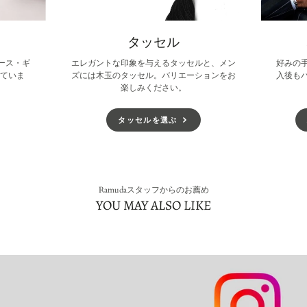
タッセル
ース・ギ
エレガントな印象を与えるタッセルと、メン
好みの
していま
ズには木玉のタッセル。バリエーションをお
入後も
楽しみください。
タッセルを選ぶ
Ramudaスタッフからのお薦め
YOU MAY ALSO LIKE