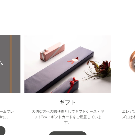
す
ン
ト
ン
る
ン
る
ド
す
ド
ド
ウ
る
ウ
ウ
で
で
で
開
開
開
き
き
き
ま
ま
ま
す。
す。
す。
ギフト
ームプレ
大切な方への贈り物としてギフトケース・ギ
エレガ
傘に。
フトBox・ギフトカードをご用意していま
ズには
す。