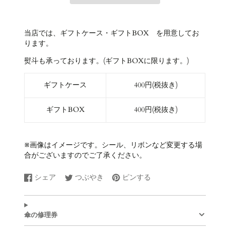
当店では、ギフトケース・ギフトBOX を用意してお
ります。
熨斗も承っております。(ギフトBOXに限ります。)
ギフトケース
400円(税抜き)
ギフトBOX
400円(税抜き)
※画像はイメージです。シール、リボンなど変更する場
合がございますのでご了承ください。
シェア
つぶやき
ピンする
Facebook
新
Twitter
新
Pinterest
新
で
し
に
し
で
し
シ
い
ツ
い
ピ
い
ェ
ウ
イ
ウ
ン
ウ
傘の修理券
ア
ィ
ー
ィ
す
ィ