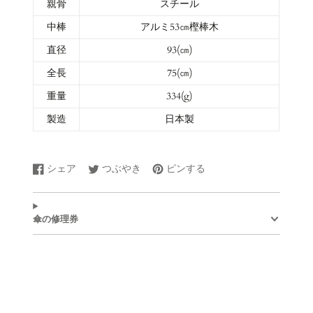
親骨
スチール
中棒
アルミ53㎝樫棒木
直径
93
(㎝)
全長
75
(㎝)
重量
334(g)
製造
日本製
シェア
つぶやき
ピンする
Facebook
新
Twitter
新
Pinterest
新
で
し
に
し
で
し
シ
い
ツ
い
ピ
い
ェ
ウ
イ
ウ
ン
ウ
傘の修理券
ア
ィ
ー
ィ
す
ィ
す
ン
ト
ン
る
ン
る
ド
す
ド
ド
ウ
る
ウ
ウ
で
で
で
開
開
開