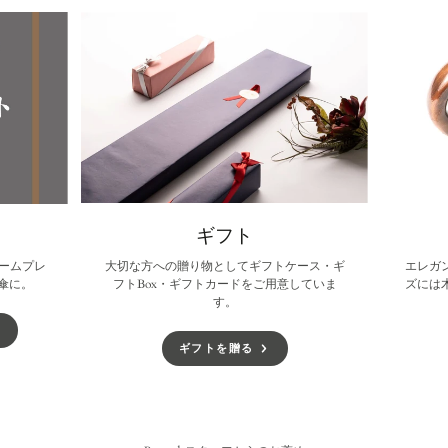
き
き
き
ま
ま
ま
す。
す。
す。
ギフト
ームプレ
大切な方への贈り物としてギフトケース・ギ
エレガ
傘に。
フトBox・ギフトカードをご用意していま
ズには
す。
ギフトを贈る