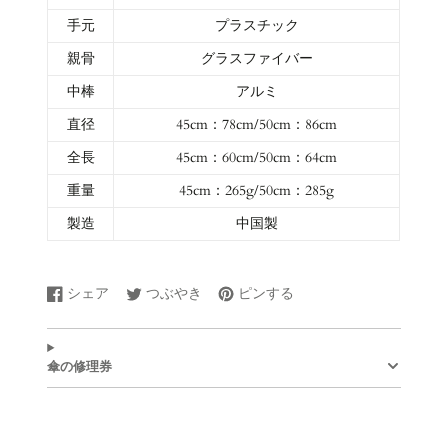
手元
プラスチック
親骨
グラスファイバー
中棒
アルミ
直径
45cm：78cm/50cm：86cm
全長
45cm：60cm/50cm：64cm
重量
45cm：265g/50cm：285g
製造
中国
製
シェア
つぶやき
ピンする
Facebook
新
Twitter
新
Pinterest
新
で
し
に
し
で
し
シ
い
ツ
い
ピ
い
ェ
ウ
イ
ウ
ン
ウ
傘の修理券
ア
ィ
ー
ィ
す
ィ
す
ン
ト
ン
る
ン
る
ド
す
ド
ド
ウ
る
ウ
ウ