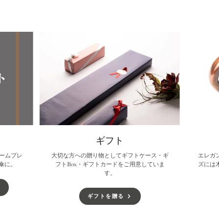
で
で
で
開
開
開
き
き
き
ま
ま
ま
す。
す。
す。
ギフト
ームプレ
大切な方への贈り物としてギフトケース・ギ
エレガ
傘に。
フトBox・ギフトカードをご用意していま
ズには
す。
ギフトを贈る