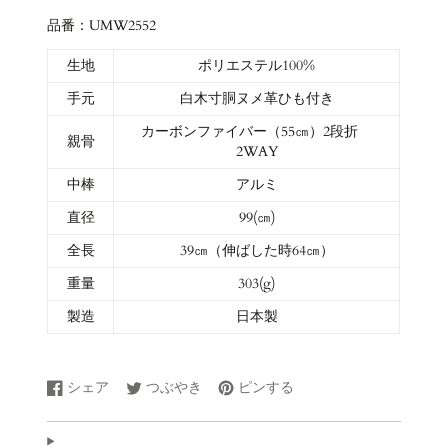
品番：UMW2552
生地
ポリエステル100%
手元
白木寸胴ヌメ革ひも付き
カーボンファイバー（55㎝）
2段折
親骨
2WAY
中棒
アルミ
直径
99(㎝)
全長
39㎝（伸ばした時64㎝）
重量
303(g)
製造
日本製
シェア
つぶやき
ピンする
Facebook
新
Twitter
新
Pinterest
新
で
し
に
し
で
し
シ
い
ツ
い
ピ
い