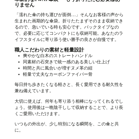
りません
「濡れた傘の持ち運びが面倒…」そんなお客様の声から
生まれた画期的な傘袋。折りたたまずそのまま収納でき
るので、急いでいる時も安心です。バックタイプなの
で、必要に応じてコンパクトにも収納可能。あなたのラ
イフスタイルに寄り添う使い勝手の良さが自慢です。
職人こだわりの素材と軽量設計
爽やかな白木のストレートハンドル
同素材の石突きで統一感のある美しい仕上げ
時間と共に風合いが増すヌメ革の紐
軽量で丈夫なカーボンファイバー骨
毎日持ち歩きたくなる軽さと、長く愛用できる耐久性を
兼ね備えています。
大切に使えば、何年も寄り添う相棒になってくれるでし
ょう。使用後は一晩陰干しして収納することで、より長
くご愛用いただけます。
いつもの外出が、少し特別になる瞬間を、この傘と共
に。