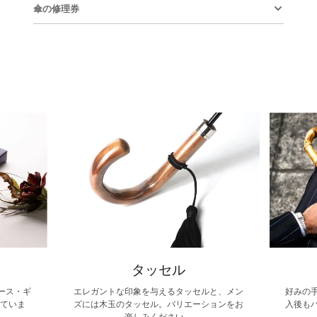
ェ
ウ
イ
ウ
ン
ウ
傘の修理券
ア
ィ
ー
ィ
す
ィ
す
ン
ト
ン
る
ン
る
ド
す
ド
ド
ウ
る
ウ
ウ
で
で
で
開
開
開
き
き
き
ま
ま
ま
す。
す。
す。
タッセル
ース・ギ
エレガントな印象を与えるタッセルと、メン
好みの
していま
ズには木玉のタッセル。バリエーションをお
入後も