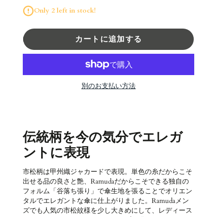
Only 2 left in stock!
カートに追加する
別のお支払い方法
伝統柄を今の気分でエレガ
ントに表現
市松柄は甲州織ジャカードで表現。単色の糸だからこそ
出せる品の良さと艶、Ramudaだからこそできる独自の
フォルム「谷落ち張り」で傘生地を張ることでオリエン
タルでエレガントな傘に仕上がりました。Ramudaメン
ズでも人気の市松紋様を少し大きめにして、レディース