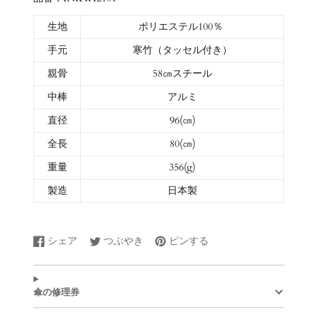
生地
ポリエステル100％
手元
寒竹（タッセル付き）
親骨
58㎝スチール
中棒
アルミ
直径
96(㎝)
全長
80(㎝)
重量
356(g)
製造
日本製
シェア
つぶやき
ピンする
Facebook
新
Twitter
新
Pinterest
新
で
し
に
し
で
し
シ
い
ツ
い
ピ
い
ェ
ウ
イ
ウ
ン
ウ
傘の修理券
ア
ィ
ー
ィ
す
ィ