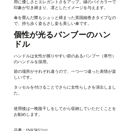
用に優しさとエレガントさをアップ。縁のバイカラーで
印象が引き締まり、凛としたイメージを与えます。
傘を畳んだ際もシュッと締まった英国細巻きタイプなの
で、持ち歩く姿もさし姿も美しい傘です。
個性が光るバンブーのハン
ドル
ハンドルは女性が握りやすい節のあるバンブー（寒竹）
のハンドルを採用。
節の場所がそれぞれ違うので、一つ一つ違った表情が楽
しいです。
タッセルを付けることでさらに女性らしさを演出しまし
た。
使用後は一晩陰干しをしてから収納していただくことを
お勧めします。
品番：INKWI2101