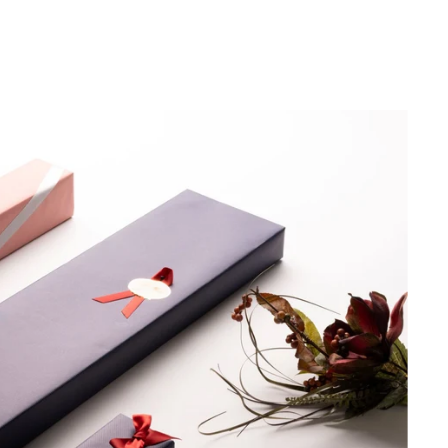
す
ン
ト
ン
る
ン
る
ド
す
ド
ド
ウ
る
ウ
ウ
で
で
で
開
開
開
き
き
き
ま
ま
ま
す。
す。
す。