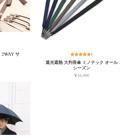
2WAY サ
1
遮光遮熱 大判長傘 ミノテック オール
シーズン
¥16,000
価
格