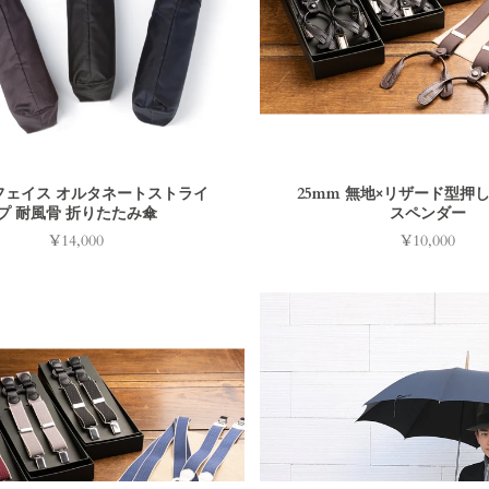
フェイス オルタネートストライ
25mm 無地×リザード型押し 
プ 耐風骨 折りたたみ傘
スペンダー
¥14,000
¥10,000
価
価
格
格