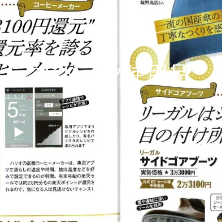
コ
TVドラマ使用品
レ
ク
シ
ョ
ン: