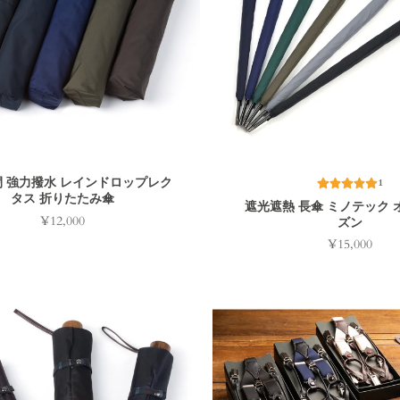
 強力撥水 レインドロップレク
1
タス 折りたたみ傘
遮光遮熱 長傘 ミノテック 
¥12,000
ズン
価
格
¥15,000
価
格