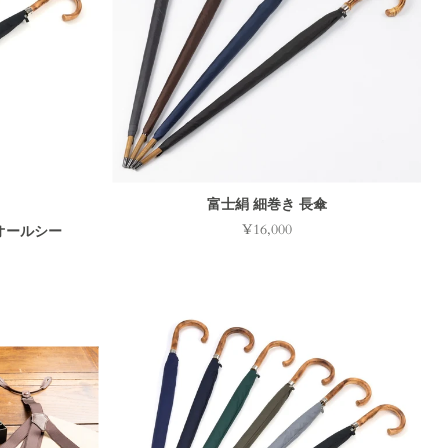
富士絹 細巻き 長傘
¥16,000
オールシー
価
格