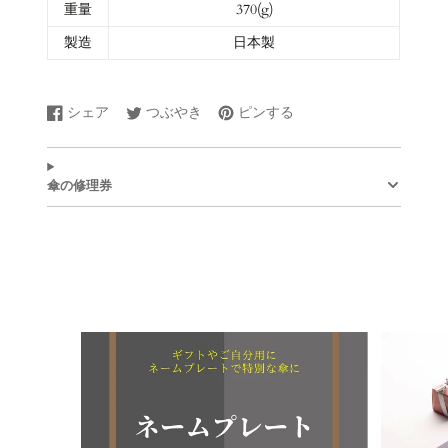
重量
370(g)
製造
日本製
シェア
つぶやき
ピンする
Facebook
新
Twitter
新
Pinterest
新
で
し
に
し
で
し
シ
い
ツ
い
ピ
い
ェ
ウ
イ
ウ
ン
ウ
傘の修理券
ア
ィ
ー
ィ
す
ィ
す
ン
ト
ン
る
ン
る
ド
す
ド
ド
ウ
る
ウ
ウ
で
で
で
開
開
開
き
き
き
ま
ま
ま
す。
す。
す。