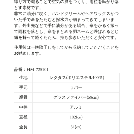
織り方で織ることで空気の層をつくり、雨粒を転がり落
とす素材です。
非常に油分に弱く、ハンドクリームやヘアワックスがつ
いた手で傘をたたむと撥水力が弱まってきてしまいま
す。外出先などで手に油分がある場合、傘をかるく振っ
て雨粒を落とし、傘をまとめる胴ネームと呼ばれるとじ
紐を持って軽くたたみ、持ち歩きいただくと安心です。
使用後は一晩陰干しをしてから収納していただくことを
お勧めします。
品番：HM-725101
生地
レクタス(ポリエステル100％)
手元
ラバー
親骨
グラスファイバー(58cm)
中棒
アルミ
直径
102(㎝)
全長
31(㎝)