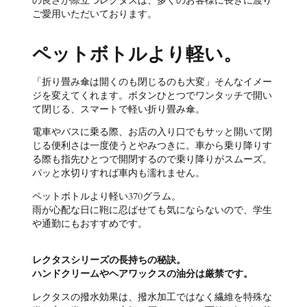
の良さが際立つレクタスは、多くのお客様に長きに渡り
ご愛用いただいております。
ペットボトルより軽い。
「折り畳み傘は開くのも閉じるのも大変」そんなイメー
ジを変えてくれます。ボタンひとつでワンタッチで開い
て閉じる、スマートで軽い折り畳み傘。
電車やバスに乗る際、お店の入り口でもサッと開いて閉
じる便利さは一度使うとやみつきに。車から乗り降りす
る際も指先ひとつで開閉するので乗り降りがスムーズ。
パッと水切りすれば車内も濡れません。
ペットボトルより軽い370グラム。
雨が心配な日に鞄に忍ばせても気にならないので、学生
や通勤にもおすすめです。
レクタスシリーズの長持ちの秘訣。
ハンドクリームやヘアワックスの油分は厳禁です。
レクタスの撥水効果は、撥水加工ではなく繊維を特殊な