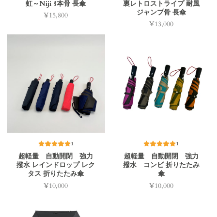
虹～Niji 8本骨 長傘
裏レトロストライプ 耐風
ジャンプ骨 長傘
¥15,800
価
¥13,000
価
格
格
1
1
超軽量 自動開閉 強力
超軽量 自動開閉 強力
撥水 レインドロップ レク
撥水 コンビ 折りたたみ
タス 折りたたみ傘
傘
¥10,000
¥10,000
価
価
格
格