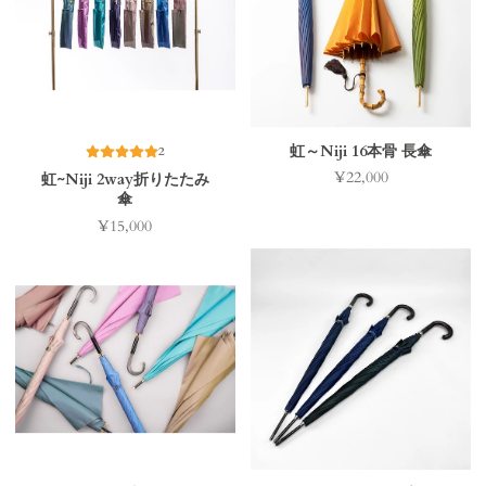
虹～Niji 16本骨 長傘
2
¥22,000
虹~Niji 2way折りたたみ
価
傘
格
¥15,000
価
格