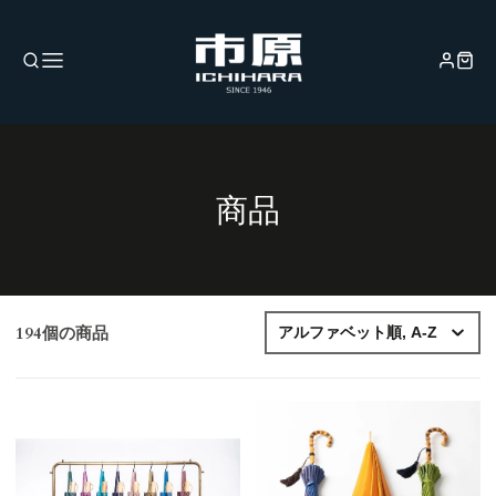
コ
商品
レ
ク
シ
194個の商品
ョ
ン: