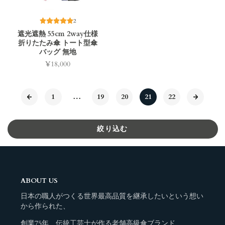
2
遮光遮熱 55cm 2way仕様
折りたたみ傘 トート型傘
バッグ 無地
¥18,000
価
格
1
…
19
20
21
22
絞り込む
ABOUT US
日本の職人がつくる世界最高品質を継承したいという想い
から作られた、
創業75年、伝統工芸士が作る老舗高級傘ブランド