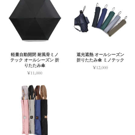
軽量自動開閉 耐風骨ミノ
遮光遮熱 オールシーズン
テック オールシーズン 折
折りたたみ傘 ミノテック
りたたみ傘
¥12,000
価
¥11,000
価
格
格