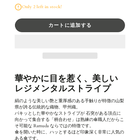
Only 2 left in stock!
カートに追加する
華やかに目を惹く、美しい
レジメンタルストライプ
絹のような美しい艶と重厚感のある手触りが特徴の山梨
県が誇る伝統的な織物、甲州織。
パキッとした華やかなストライプが 石突がある頂点に
向かって集合する「柄合わせ」は熟練の傘職人だからこ
そ可能な Ramuda ならではの特徴です。
傘を開いた時に、ハッとするほど印象深く非常に人気の
ある傘です。