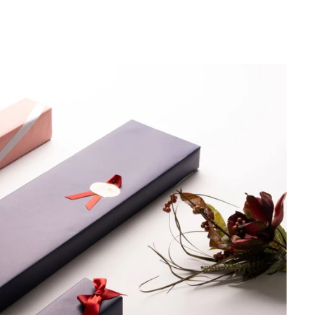
る
ド
す
ド
ド
ウ
る
ウ
ウ
で
で
で
開
開
開
き
き
き
ま
ま
ま
す。
す。
す。