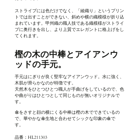
ストライプには色だけでなく、「綾織り」というプリン
トでは出すことができない、斜めや横の織模様が折り込
まれています。甲州織の職人技である織模様がストライ
プに奥行きを出し、より上質でエレガントに格上げをし
てくれます。
樫の木の中棒とアイアンウ
ッドの手元。
手元はにぎりが良く堅牢なアイアンウッド。水に強く、
木肌が滑らかなのが特徴です。
天然木をひとつひとつ職人が手曲げをしているので、色
や曲がりはひとつとして同じものが無いオリジナルで
す。
傘をさすと顔の横にくる中棒は樫の木でできているの
で、華やかな傘生地と合わせてシックな印象の傘で
す。
品番：HL211303