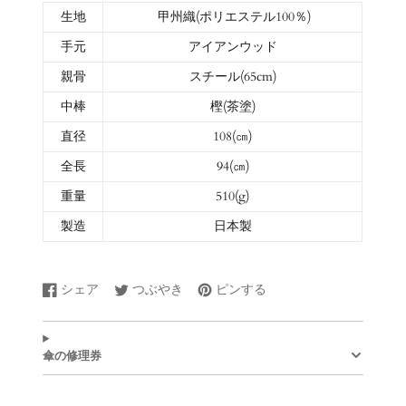
生地
甲州織(ポリエステル100％)
手元
アイアンウッド
親骨
スチール(65cm)
中棒
樫(茶塗)
直径
108(㎝)
全長
94(㎝)
重量
510(g)
製造
日本製
シェア
つぶやき
ピンする
Facebook
新
Twitter
新
Pinterest
新
で
し
に
し
で
し
シ
い
ツ
い
ピ
い
ェ
ウ
イ
ウ
ン
ウ
傘の修理券
ア
ィ
ー
ィ
す
ィ
す
ン
ト
ン
る
ン