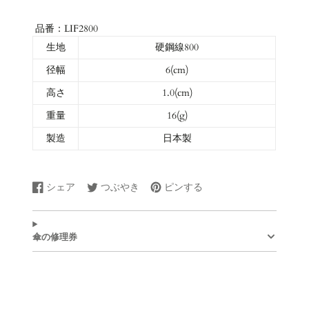
品番：LIF2800
生地
硬鋼線800
径幅
6
(cm)
高さ
1.0(cm)
重量
16
(g)
製造
日本製
シェア
つぶやき
ピンする
Facebook
新
Twitter
新
Pinterest
新
で
し
に
し
で
し
シ
い
ツ
い
ピ
い
ェ
ウ
イ
ウ
ン
ウ
傘の修理券
ア
ィ
ー
ィ
す
ィ
す
ン
ト
ン
る
ン
る
ド
す
ド
ド
ウ
る
ウ
ウ
で
で
で