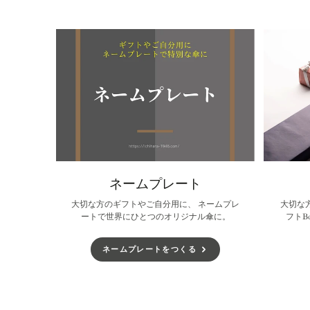
開
開
開
き
き
き
ま
ま
ま
す。
す。
す。
ネームプレート
大切な方のギフトやご自分用に、 ネームプレ
大切な
ートで世界にひとつのオリジナル傘に。
フトB
ネームプレートをつくる