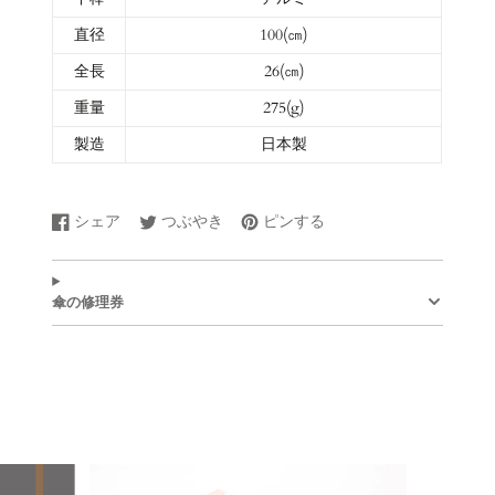
直径
100(㎝)
全長
26(㎝)
重量
275(g)
製造
日本製
シェア
つぶやき
ピンする
Facebook
新
Twitter
新
Pinterest
新
で
し
に
し
で
し
シ
い
ツ
い
ピ
い
ェ
ウ
イ
ウ
ン
ウ
傘の修理券
ア
ィ
ー
ィ
す
ィ
す
ン
ト
ン
る
ン
る
ド
す
ド
ド
ウ
る
ウ
ウ
で
で
で
開
開
開
き
き
き
ま
ま
ま