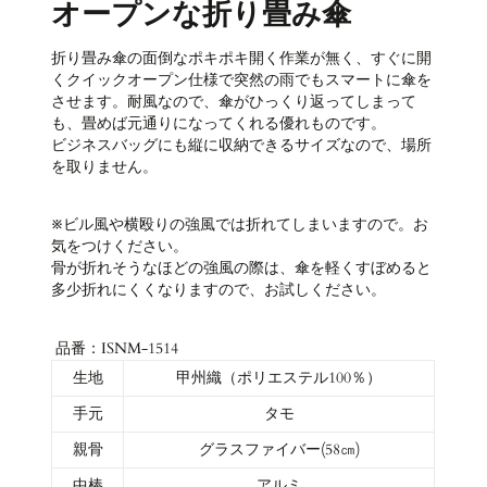
オープンな折り畳み傘
折り畳み傘の面倒なポキポキ開く作業が無く、すぐに開
くクイックオープン仕様で突然の雨でもスマートに傘を
させます。耐風なので、傘がひっくり返ってしまって
も、畳めば元通りになってくれる優れものです。
ビジネスバッグにも縦に収納できるサイズなので、場所
を取りません。
※ビル風や横殴りの強風では折れてしまいますので。お
気をつけください。
骨が折れそうなほどの強風の際は、傘を軽くすぼめると
多少折れにくくなりますので、お試しください。
品番：ISNM-1514
生地
甲州織（ポリエステル100％）
手元
タモ
親骨
グラスファイバー(58㎝)
中棒
アルミ