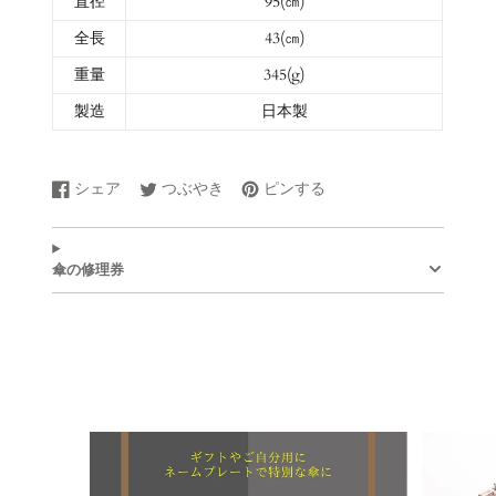
直径
95(㎝)
全長
43(㎝)
重量
345(g)
製造
日本製
シェア
つぶやき
ピンする
Facebook
新
Twitter
新
Pinterest
新
で
し
に
し
で
し
シ
い
ツ
い
ピ
い
ェ
ウ
イ
ウ
ン
ウ
傘の修理券
ア
ィ
ー
ィ
す
ィ
す
ン
ト
ン
る
ン
る
ド
す
ド
ド
ウ
る
ウ
ウ
で
で
で
開
開
開
き
き
き
ま
ま
ま
す。
す。
す。