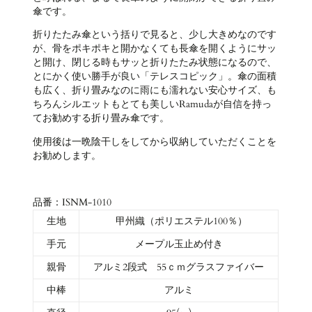
傘です。
折りたたみ傘という括りで見ると、少し大きめなのです
が、骨をポキポキと開かなくても長傘を開くようにサッ
と開け、閉じる時もサッと折りたたみ状態になるので、
とにかく使い勝手が良い「テレスコピック」。傘の面積
も広く、折り畳みなのに雨にも濡れない安心サイズ、も
ちろんシルエットもとても美しいRamudaが自信を持っ
てお勧めする折り畳み傘です。
使用後は一晩陰干しをしてから収納していただくことを
お勧めします。
品番：ISNM-1010
生地
甲州織（ポリエステル100％）
手元
メープル玉止め付き
親骨
アルミ2段式 55ｃｍグラスファイバー
中棒
アルミ