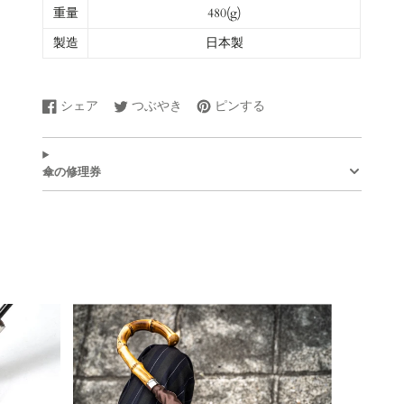
重量
480(g)
製造
日本製
シェア
つぶやき
ピンする
Facebook
新
Twitter
新
Pinterest
新
で
し
に
し
で
し
シ
い
ツ
い
ピ
い
ェ
ウ
イ
ウ
ン
ウ
傘の修理券
ア
ィ
ー
ィ
す
ィ
す
ン
ト
ン
る
ン
る
ド
す
ド
ド
ウ
る
ウ
ウ
で
で
で
開
開
開
き
き
き
ま
ま
ま
す。
す。
す。