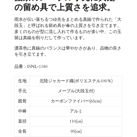
の留め具で上質さを追求。
雨水が伝い落ちるつゆ先をまとめる真鍮で作られた「大
段玉」と呼ばれる留め具
が
傘の上質さを引き立てます。
多くのものが型に流し入れて作るものが多い中、この玉
留は真鍮を削りだして作っています。
濃茶色に真鍮のバランスは華やかさがあり、品物の良さ
を引き立てます。
品番：ISNL-1180
生地
北陸ジャカード織(ポリエステル100％)
手元
メープル(大段玉付)
親骨
カーボンファイバー(65cm)
中棒
アルミ
直径
110(㎝)
全長
95(㎝)