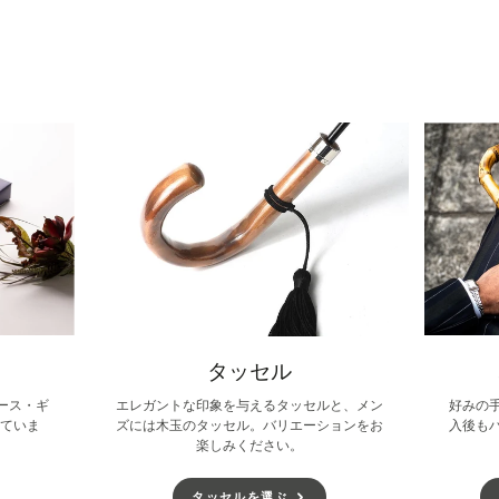
す
ン
ト
ン
る
ン
る
ド
す
ド
ド
ウ
る
ウ
ウ
で
で
で
開
開
開
き
き
き
ま
ま
ま
す。
す。
す。
タッセル
ース・ギ
エレガントな印象を与えるタッセルと、メン
好みの
していま
ズには木玉のタッセル。バリエーションをお
入後も
楽しみください。
タッセルを選ぶ