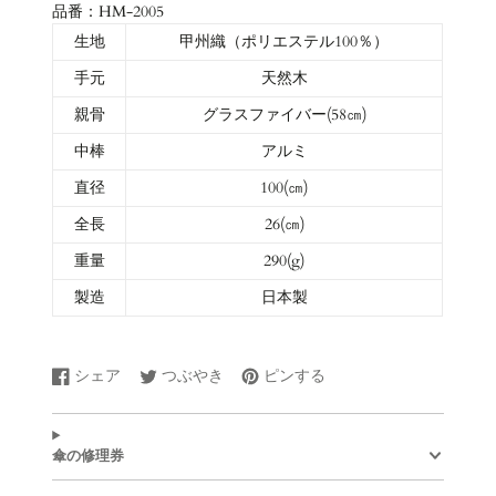
品番：HM-2005
生地
甲州織（ポリエステル100％）
手元
天然木
親骨
グラスファイバー(58㎝)
中棒
アルミ
直径
100(㎝)
全長
26(㎝)
重量
290(g)
製造
日本製
シェア
つぶやき
ピンする
Facebook
新
Twitter
新
Pinterest
新
で
し
に
し
で
し
シ
い
ツ
い
ピ
い
ェ
ウ
イ
ウ
ン
ウ
傘の修理券
ア
ィ
ー
ィ
す
ィ