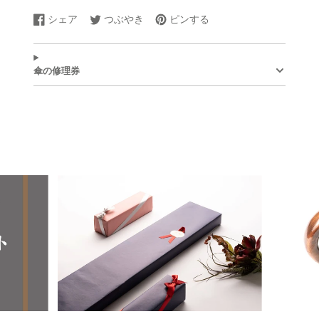
シェア
つぶやき
ピンする
Facebook
新
Twitter
新
Pinterest
新
で
し
に
し
で
し
シ
い
ツ
い
ピ
い
ェ
ウ
イ
ウ
ン
ウ
傘の修理券
ア
ィ
ー
ィ
す
ィ
す
ン
ト
ン
る
ン
る
ド
す
ド
ド
ウ
る
ウ
ウ
で
で
で
開
開
開
き
き
き
ま
ま
ま
す。
す。
す。