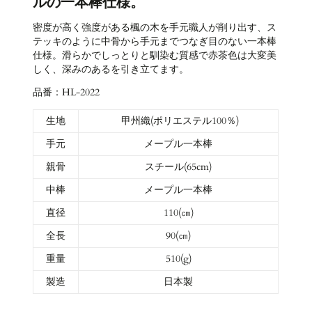
ルの一本棒仕様。
密度が高く強度がある楓の木を手元職人が削り出す、ス
テッキのように中骨から手元までつなぎ目のない一本棒
仕様。
滑らかでしっとりと馴染む質感で赤茶色は大変美
しく、深みのあるを引き立てます。
品番：HL-2022
生地
甲州織(ポリエステル100％)
手元
メープル一本棒
親骨
スチール(65cm)
中棒
メープル一本棒
直径
110(㎝)
全長
90(㎝)
重量
510(g)
製造
日本製