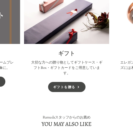
ギフト
ームプレ
大切な方への贈り物としてギフトケース・ギ
エレガ
傘に。
フトBox・ギフトカードをご用意していま
ズには
す。
ギフトを贈る
Ramudaスタッフからのお薦め
YOU MAY ALSO LIKE