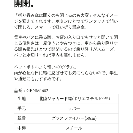
開閉。
「折り畳み傘は開くのも閉じるのも大変」そんなイメー
ジを変えてくれます。ボタンひとつでワンタッチで開い
て閉じる、スマートで軽い折り畳み傘。
電車やバスに乗る際、お店の入り口でもサッと開いて閉
じる便利さは一度使うとやみつきに。車から乗り降りす
る際も指先ひとつで開閉するので乗り降りがスムーズ。
パッと水切りすれば車内も濡れません。
ペットボトルより軽い400グラム。
雨が心配な日に鞄に忍ばせても気にならないので、学生
や通勤にもおすすめです。
品番：GENM1602
生地
北陸ジャカード織(ポリエステル100％)
手元
ラバー
親骨
グラスファイバー(58cm)
中棒
スチール