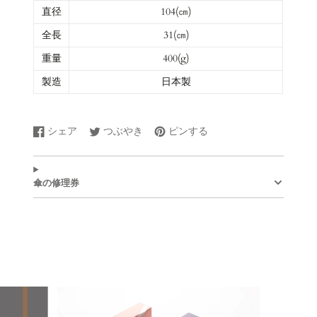
直径
104(㎝)
全長
31(㎝)
重量
400(g)
製造
日本製
シェア
つぶやき
ピンする
Facebook
新
Twitter
新
Pinterest
新
で
し
に
し
で
し
シ
い
ツ
い
ピ
い
ェ
ウ
イ
ウ
ン
ウ
傘の修理券
ア
ィ
ー
ィ
す
ィ
す
ン
ト
ン
る
ン
る
ド
す
ド
ド
ウ
る
ウ
ウ
で
で
で
開
開
開
き
き
き
ま
ま
ま
す。
す。
す。