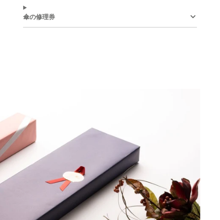
シ
い
ツ
い
ピ
い
ェ
ウ
イ
ウ
ン
ウ
傘の修理券
ア
ィ
ー
ィ
す
ィ
す
ン
ト
ン
る
ン
る
ド
す
ド
ド
ウ
る
ウ
ウ
で
で
で
開
開
開
き
き
き
ま
ま
ま
す。
す。
す。