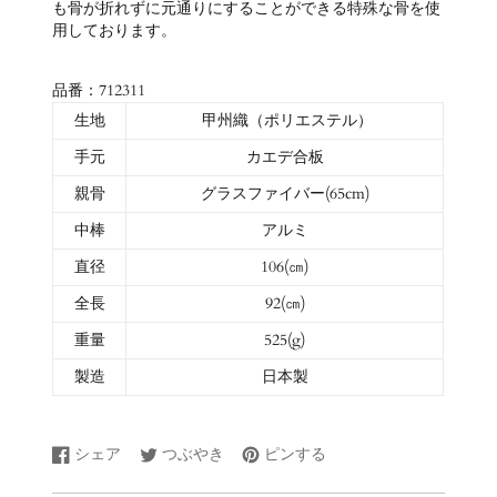
も骨が折れずに元通りにすることができる特殊な骨を使
用しております。
品番：712311
生地
甲州織（ポリエステル）
手元
カエデ合板
親骨
グラスファイバー(65cm)
中棒
アルミ
直径
106(㎝)
全長
92(㎝)
重量
525(g)
製造
日本製
シェア
つぶやき
ピンする
Facebook
新
Twitter
新
Pinterest
新
で
し
に
し
で
し