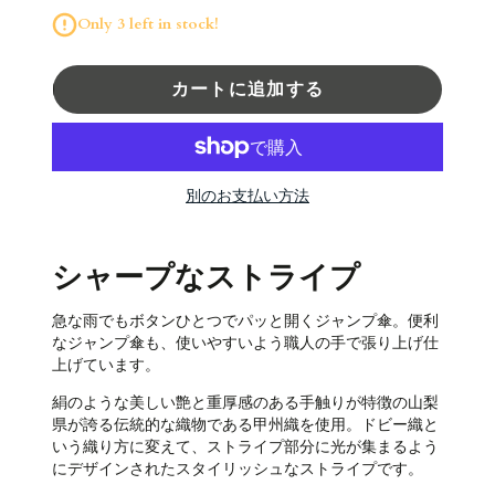
Only 3 left in stock!
カートに追加する
別のお支払い方法
シャープなストライプ
急な雨でもボタンひとつでパッと開くジャンプ傘。便利
なジャンプ傘も、使いやすいよう職人の手で張り上げ仕
上げています。
絹のような美しい艶と重厚感のある手触りが特徴の山梨
県が誇る伝統的な織物である甲州織を使用。ドビー織と
いう織り方に変えて、ストライプ部分に光が集まるよう
にデザインされたスタイリッシュなストライプです。