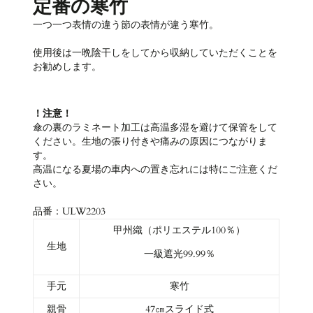
定番の寒竹
一つ一つ表情の違う節の表情が違う寒竹。
使用後は一晩陰干しをしてから収納していただくことを
お勧めします。
！
注意！
傘の裏のラミネート加工は高温多湿を避けて保管をして
ください。生地の張り付きや痛みの原因につながりま
す。
高温になる夏場の車内への置き忘れには特にご注意くだ
さい。
品番：ULW2203
甲州織（ポリエステル100％）
生地
一級遮光99.99％
手元
寒竹
親骨
47㎝スライド式