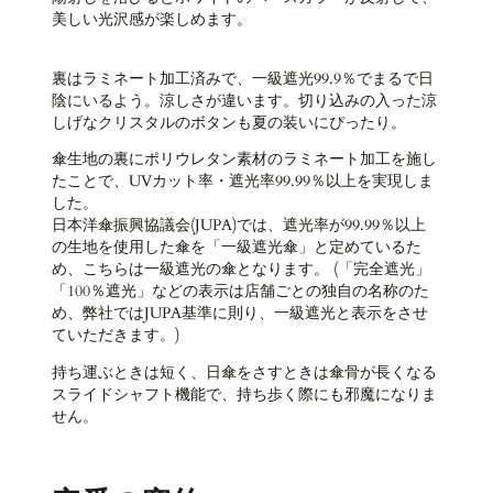
美しい光沢感が楽しめます。
裏はラミネート加工済みで、一級遮光99.9％でまるで日
陰にいるよう。涼しさが違います。切り込みの入った涼
しげなクリスタルのボタンも夏の装いにぴったり。
傘生地の裏にポリウレタン素材のラミネート加工を施し
たことで、UVカット率・遮光率99.99％以上を実現しま
した。
日本洋傘振興協議会(JUPA)では、遮光率が99.99％以上
の生地を使用した傘を「一級遮光傘」と定めているた
め、こちらは一級遮光の傘となります。 (「完全遮光」
「100％遮光」などの表示は店舗ごとの独自の名称のた
め、弊社ではJUPA基準に則り、一級遮光と表示をさせ
ていただきます。)
持ち運ぶときは短く、日傘をさすときは傘骨が長くなる
スライドシャフト機能で、持ち歩く際にも邪魔になりま
せん。