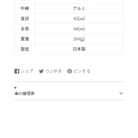
中棒
アルミ
直径
82(㎝)
全長
64(㎝)
重量
265(g)
製造
日本製
シェア
つぶやき
ピンする
Facebook
新
Twitter
新
Pinterest
新
で
し
に
し
で
し
シ
い
ツ
い
ピ
い
ェ
ウ
イ
ウ
ン
ウ
傘の修理券
ア
ィ
ー
ィ
す
ィ
す
ン
ト
ン
る
ン
る
ド
す
ド
ド
ウ
る
ウ
ウ
で
で
で
開
開
開
き
き
き