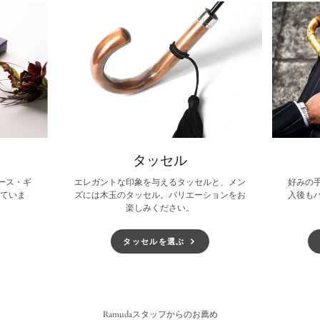
ま
ま
ま
す。
す。
す。
タッセル
ース・ギ
エレガントな印象を与えるタッセルと、メン
好みの
していま
ズには木玉のタッセル。バリエーションをお
入後も
楽しみください。
タッセルを選ぶ
Ramudaスタッフからのお薦め