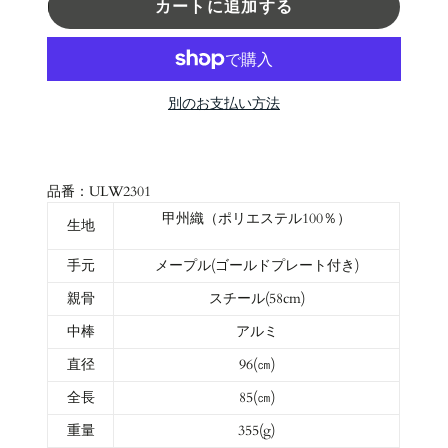
カートに追加する
別のお支払い方法
品番：ULW2301
甲州織（ポリエステル100％）
生地
手元
メープル(ゴールドプレート付き)
親骨
スチール(58cm)
中棒
アルミ
直径
96(㎝)
全長
85(㎝)
重量
355(g)