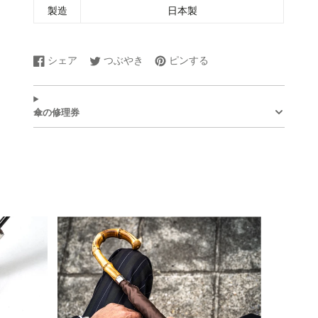
製造
日本製
シェア
つぶやき
ピンする
Facebook
新
Twitter
新
Pinterest
新
で
し
に
し
で
し
シ
い
ツ
い
ピ
い
ェ
ウ
イ
ウ
ン
ウ
傘の修理券
ア
ィ
ー
ィ
す
ィ
す
ン
ト
ン
る
ン
る
ド
す
ド
ド
ウ
る
ウ
ウ
で
で
で
開
開
開
き
き
き
ま
ま
ま
す。
す。
す。