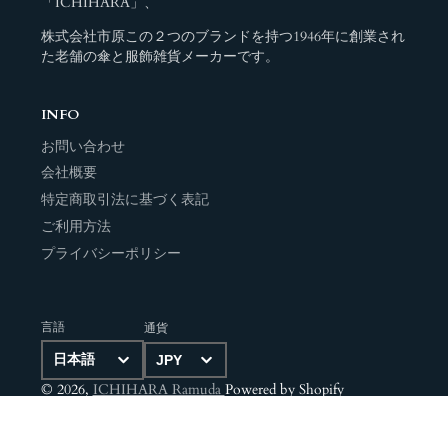
「ICHIHARA」、
株式会社市原この２つのブランドを持つ1946年に創業され
た老舗の傘と服飾雑貨メーカーです。
INFO
お問い合わせ
会社概要
特定商取引法に基づく表記
ご利用方法
プライバシーポリシー
言語
通貨
© 2026,
ICHIHARA Ramuda
Powered by Shopify
決
済