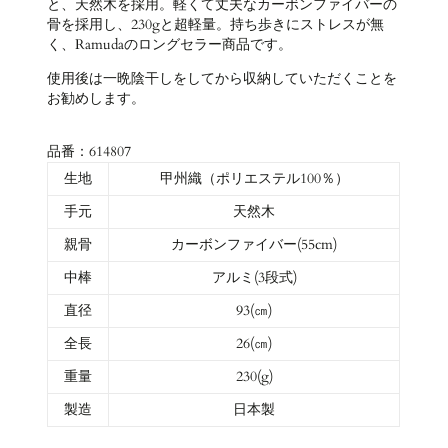
と、天然木を採用。軽くて丈夫なカーボンファイバーの
骨を採用し、230gと超軽量。持ち歩きにストレスが無
く、Ramudaのロングセラー商品です。
使用後は一晩陰干しをしてから収納していただくことを
お勧めします。
品番：614807
生地
甲州織（ポリエステル100％）
手元
天然木
親骨
カーボンファイバー(55cm)
中棒
アルミ(3段式)
直径
93(㎝)
全長
26(㎝)
重量
230(g)
製造
日本製