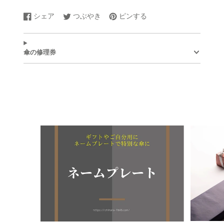
シェア
つぶやき
ピンする
Facebook
新
Twitter
新
Pinterest
新
で
し
に
し
で
し
シ
い
ツ
い
ピ
い
ェ
ウ
イ
ウ
ン
ウ
傘の修理券
ア
ィ
ー
ィ
す
ィ
す
ン
ト
ン
る
ン
る
ド
す
ド
ド
ウ
る
ウ
ウ
で
で
で
開
開
開
き
き
き
ま
ま
ま
す。
す。
す。