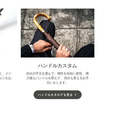
開
開
開
き
き
き
ま
ま
ま
す。
す。
す。
ハンドルカスタム
と、メン
好みの手元を選んで、個性を自由に表現。 購
ョンをお
入後もハンドルを変えて、 気分も変えるお手
伝いをします。
ハンドルカタログを見る