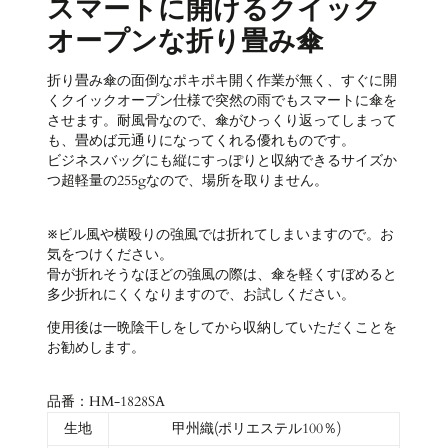
スマートに開けるクイック
オープンな折り畳み傘
折り畳み傘の面倒なポキポキ開く作業が無く、すぐに開
くクイックオープン仕様で突然の雨でもスマートに傘を
させます。耐風骨なので、傘がひっくり返ってしまって
も、畳めば元通りになってくれる優れものです。
ビジネスバッグにも縦にすっぽりと収納できるサイズか
つ超軽量の255gなので、場所を取りません。
※ビル風や横殴りの強風では折れてしまいますので。お
気をつけください。
骨が折れそうなほどの強風の際は、傘を軽くすぼめると
多少折れにくくなりますので、お試しください。
使用後は一晩陰干しをしてから収納していただくことを
お勧めします。
品番：HM-1828SA
生地
甲州織(ポリエステル100％)