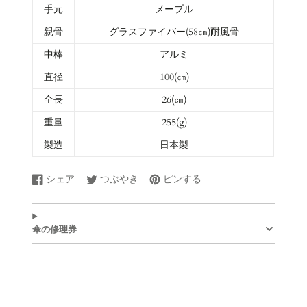
手元
メープル
親骨
グラスファイバー(58㎝)耐風骨
中棒
アルミ
直径
100(㎝)
全長
26(㎝)
重量
255(g)
製造
日本製
シェア
つぶやき
ピンする
Facebook
新
Twitter
新
Pinterest
新
で
し
に
し
で
し
シ
い
ツ
い
ピ
い
ェ
ウ
イ
ウ
ン
ウ
傘の修理券
ア
ィ
ー
ィ
す
ィ
す
ン
ト
ン
る
ン
る
ド
す
ド
ド
ウ
る
ウ
ウ
で
で
で