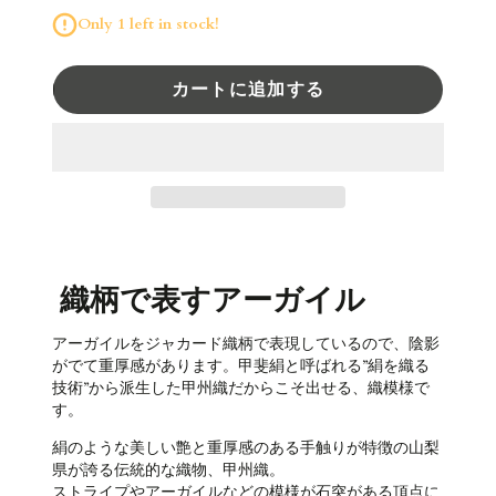
Only 1 left in stock!
カートに追加する
織柄で表すアーガイル
アーガイルを
ジャカード織
柄で表現しているので、陰影
がでて重厚感があります。甲斐絹と呼ばれる”絹を織る
技術”から派生した甲州織だからこそ出せる、織模様で
す。
絹のような美しい艶と重厚感のある手触りが特徴の山梨
県が誇る伝統的な織物、甲州織。
ストライプやアーガイルなどの模様が石突がある頂点に