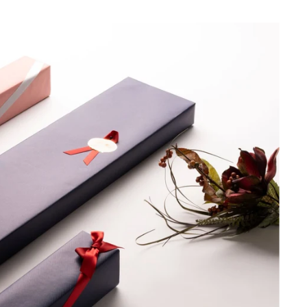
開
開
開
き
き
き
ま
ま
ま
す。
す。
す。