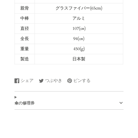
親骨
グラスファイバー(65cm)
中棒
アルミ
直径
107(㎝)
全長
94(㎝)
重量
450(g)
製造
日本製
シェア
つぶやき
ピンする
Facebook
新
Twitter
新
Pinterest
新
で
し
に
し
で
し
シ
い
ツ
い
ピ
い
ェ
ウ
イ
ウ
ン
ウ
傘の修理券
ア
ィ
ー
ィ
す
ィ
す
ン
ト
ン
る
ン
る
ド
す
ド
ド
ウ
る
ウ
ウ
で
で
で