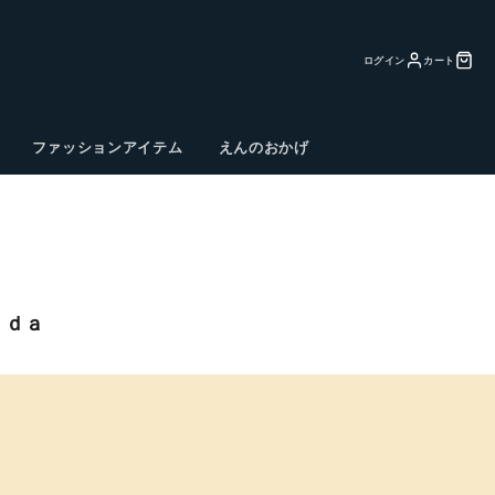
ログイン
カート
ファッションアイテム
えんのおかげ
ｕｄａ