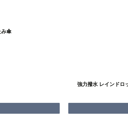
たたみ傘
強力撥水 レインドロッ