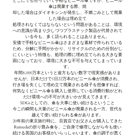
どこにでも売っていて手軽なビニール傘ですが、ビニール
傘は廃棄する際、焼
却した場合はダイオキシンが発生し、不燃ごみとして廃棄
した場合は埋め立て
処理されなくてはならないという問題があることは、環境
への意識が高まり少しづつプラスチック製品が代替されて
いる今も、多く語られることはありません。
安価で手軽なビニール傘はさまざまな素材で作られている
ため、分解に手間がかかり、リサイクルのための分別がし
にくいという特徴も、処理の際に埋め立てられる大きな要
因になっており、環境に大きな不可を与えてしまっていま
す。
年間8,000万本というと途方もない数字で現実感がありま
せんが、日本だけで1日22万本のビニール傘が消費され、
行き場を失くして埋め立て廃棄される様子を想像すれば、
何気なくビニール傘を購入し使用している消費行動がどれ
だけ環境への不可が大きいかが見えてきます。
SDGsとしての、傘を大事に使い続けるということ
今この瞬間も大量のビニール傘が廃棄される一方、世代を
越えて使い続けられる傘があります。
20年前の東京旅行時に、百貨店でお父さんが購入してきた
Ramudaの折り畳み傘を、ご自身で修理しながら今も使い
続ける英国のお客様がいらっしゃいます。傘の調子が悪く