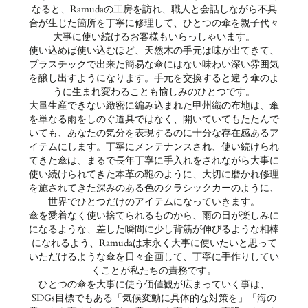
なると、Ramudaの工房を訪れ、職人と会話しながら不具
合が生じた箇所を丁寧に修理して、ひとつの傘を親子代々
大事に使い続けるお客様もいらっしゃいます。
使い込めば使い込むほど、天然木の手元は味が出てきて、
プラスチックで出来た簡易な傘にはない味わい深い雰囲気
を醸し出すようになります。手元を交換すると違う傘のよ
うに生まれ変わることも愉しみのひとつです。
大量生産できない緻密に編み込まれた甲州織の布地は、傘
を単なる雨をしのぐ道具ではなく、開いていてもたたんで
いても、あなたの気分を表現するのに十分な存在感あるア
イテムにします。丁寧にメンテナンスされ、使い続けられ
てきた傘は、まるで長年丁寧に手入れをされながら大事に
使い続けられてきた本革の鞄のように、大切に磨かれ修理
を施されてきた深みのある色のクラシックカーのように、
世界でひとつだけのアイテムになっていきます。
傘を愛着なく使い捨てられるものから、雨の日が楽しみに
になるような、差した瞬間に少し背筋が伸びるような相棒
になれるよう、Ramudaは末永く大事に使いたいと思って
いただけるような傘を日々企画して、丁寧に手作りしてい
くことが私たちの責務です。
ひとつの傘を大事に使う価値観が広まっていく事は、
SDGs目標でもある「気候変動に具体的な対策を」「海の