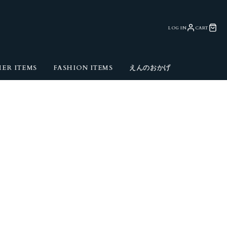
LOG IN
CART
ER ITEMS
FASHION ITEMS
えんのおかげ