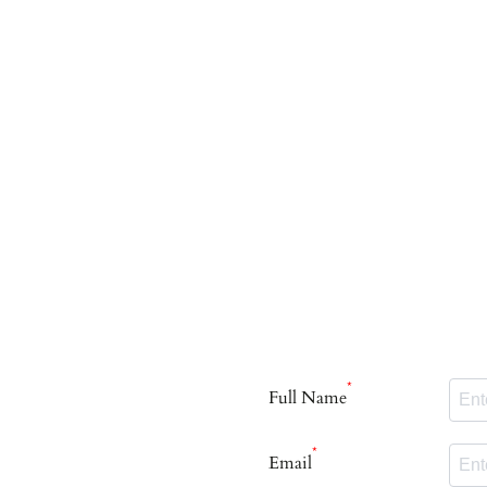
お問い合わせや
要望等
気軽にお尋ねください
*
Full Name
*
Email