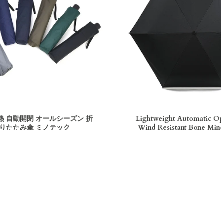
熱 自動開閉 オールシーズン 折
Lightweight Automatic O
りたたみ傘 ミノテック
Wind Resistant Bone Min
Season Folding Umbr
¥13,000
Price
¥11,000
Price
INFO