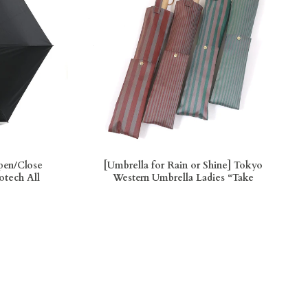
pen/Close
[Umbrella for Rain or Shine] Tokyo
otech All
Western Umbrella Ladies “Take
ella
Kurunpa” Madras Check Long
Umbrella
¥6,000
—
¥25,000
Price