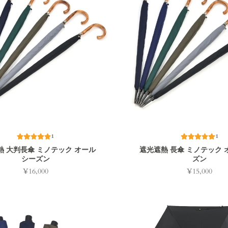
1
1
熱 大判長傘 ミノテック オール
遮光遮熱 長傘 ミノテック 
シーズン
ズン
¥16,000
¥15,000
Price
Price