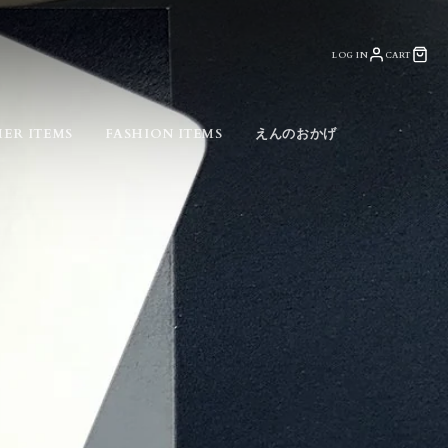
LOG IN
CART
ER ITEMS
FASHION ITEMS
えんのおかげ