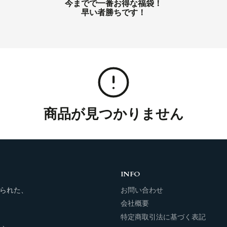
ョ
今までで一番お得な福袋！
早い者勝ちです！
ン:
商品が見つかりません
INFO
られた、
お問い合わせ
会社概要
特定商取引法に基づく表記
」、