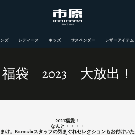
メンズ
レディース
キッズ
サスペンダー
レザーアイテム
コ
福袋 2023 大放出！
レ
ク
シ
2023福袋！
なんと・・・・
まけ。Ramudaスタッフの気まぐれセレクションもお付けい